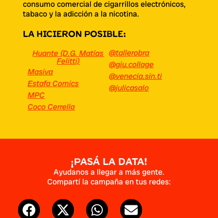
consumo comercial de cigarrillos electrónicos,
tabaco y la adicción a la nicotina.
LA HICIERON POSIBLE:
@tallerobra
Huante (D.G. Matías
Felitti)
@giu.collage
Masiva
@venecia.sin.ti
Estafa Comics
@julicasalo
MPC
Coco Cerrella
¡PASá LA DATA!
Ayudanos a llegar a más gente.
Compartí la campaña en tus redes: